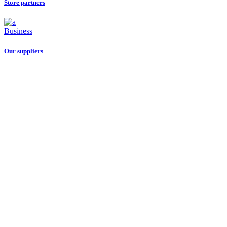
Store partners
Business
Our suppliers
Даём мебели
второй шанс
на жизнь!