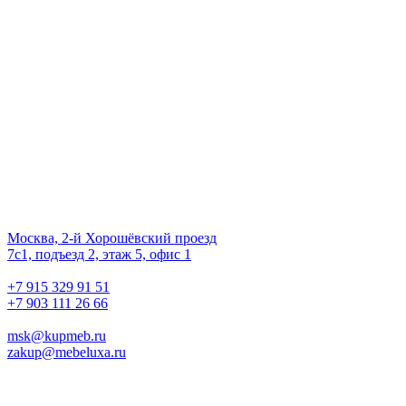
второй шанс
на жизнь!
Наш офис
01.
Москва, 2-й Хорошёвский проезд
7с1, подъезд 2, этаж 5, офис 1
02.
+7 915 329 91 51
+7 903 111 26 66
03.
msk@kupmeb.ru
zakup@mebeluxa.ru
Информация