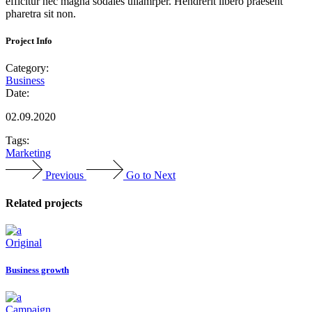
efficitur nec magna sodales ullamrper. Hendrerit libero praesent
pharetra sit non.
Project Info
Category:
Business
Date:
02.09.2020
Tags:
Marketing
Previous
Go to Next
Related projects
Original
Business growth
Campaign