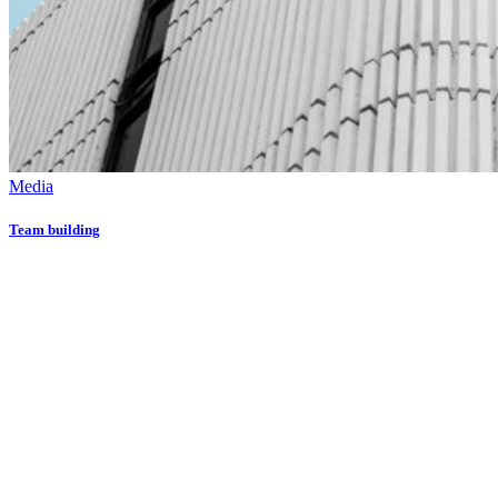
Media
Team building
Даём мебели
второй шанс