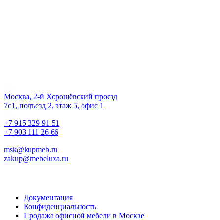
на жизнь!
Наш офис
01.
Москва, 2-й Хорошёвский проезд
7с1, подъезд 2, этаж 5, офис 1
02.
+7 915 329 91 51
+7 903 111 26 66
03.
msk@kupmeb.ru
zakup@mebeluxa.ru
Информация
Документация
Конфиденциальность
Продажа офисной мебели в Москве