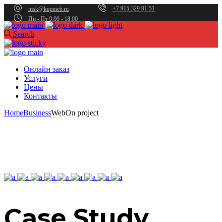
+7 915 329 91 51
msk@kupmeb.ru
Пн - Пт 9:00 - 18:00
Search
Онлайн заказ
Услуги
Цены
Контакты
Home
Business
WebOn project
Case Study