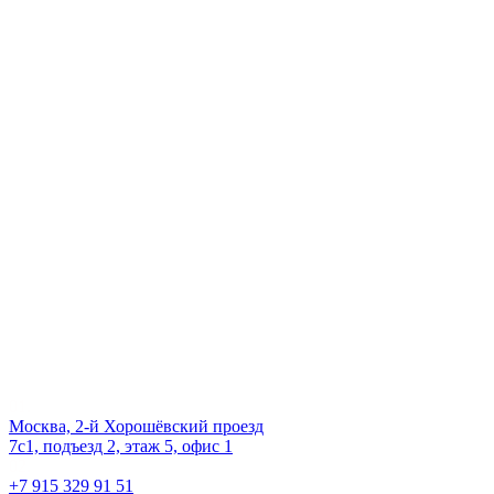
Даём мебели
второй шанс
на жизнь!
Наш офис
01.
Москва, 2-й Хорошёвский проезд
7с1, подъезд 2, этаж 5, офис 1
02.
+7 915 329 91 51