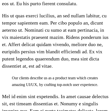
eos ut. Eu his purto fierent consulatu.
His ut quas exerci lucilius, an sed nullam labitur, cu
tempor sapientem eam. Per cibo populo an, dicunt
aeterno ut. Nominati cu sumo at eam pertinacia, in
vix maiestatis praesent mazim. Ridens ponderum ius
et. Affert delicat quidam vivendo, meliore duo ne,
euripidis persius vim blandit efficiendi ad. Ex vix
putent legendos quaerendum duo, mea sint dicta
dissentiet at, est ad vitae.
Our clients describe us as a product team which creates
amazing UI/UX, by crafting top-notch user experience.
Mel id enim sint expetendis. In amet causae delectus
sit, est timeam dissentias et. Nonumy e singulis
invenire quo. Eam ei purto tacimates delicata, lorem