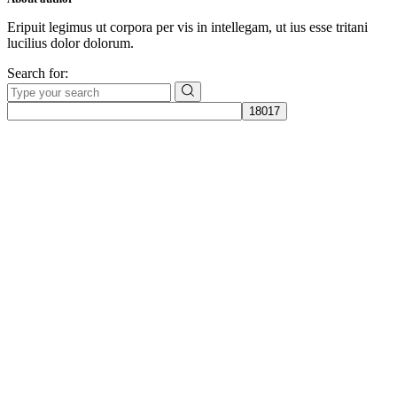
Eripuit legimus ut corpora per vis in intellegam, ut ius esse tritani
lucilius dolor dolorum.
Search for:
Даём мебели
второй шанс
на жизнь!