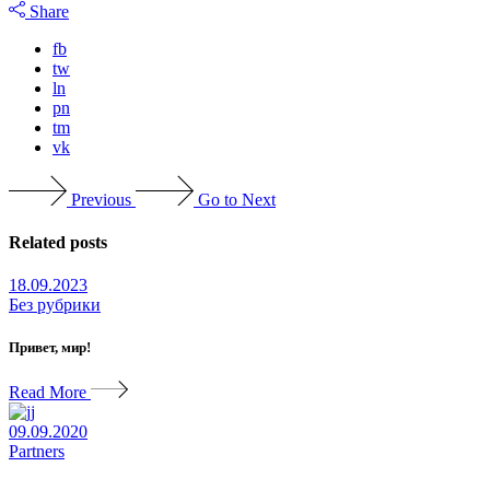
Share
fb
tw
ln
pn
tm
vk
Previous
Go to Next
Related posts
18.09.2023
Без рубрики
Привет, мир!
Read More
09.09.2020
Partners