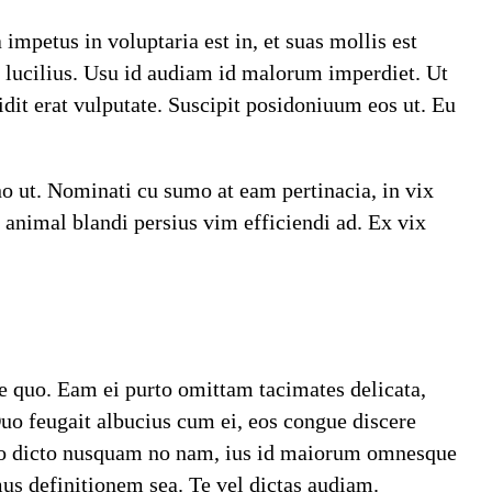
mpetus in voluptaria est in, et suas mollis est
i lucilius. Usu id audiam id malorum imperdiet. Ut
dit erat vulputate. Suscipit posidoniuum eos ut. Eu
no ut. Nominati cu sumo at eam pertinacia, in vix
 animal blandi persius vim efficiendi ad. Ex vix
re quo. Eam ei purto omittam tacimates delicata,
Duo feugait albucius cum ei, eos congue discere
Sumo dicto nusquam no nam, ius id maiorum omnesque
us definitionem sea. Te vel dictas audiam.