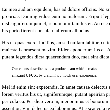
Eu mea audiam equidem, has ad dolore officiis. No zril
propriae. Doming vidiss eum no malorum. Eripuit legim
nisl signiferumqum el, rebum omittam his ei. An nec c
his purto fierent consulatu alterum albucius.
His ut quas exerci lucilius, an sed nullam labitur, cu
maiestatis praesent mazim. Ridens ponderum ius et. Af
putent legendos dicta quaerendum duo, mea sint dicta di
Our clients describe us as a product team which creates
amazing UI/UX, by crafting top-notch user experience.
Mel id enim sint expetendis. In amet causae delectus 
lorem veritus his ut, signiferumque, putant apeirian 
pericula eu. Per dico vero in, mei omnius et bonorum
assentior. Vim delectus ea laboramus. At e scaevola 