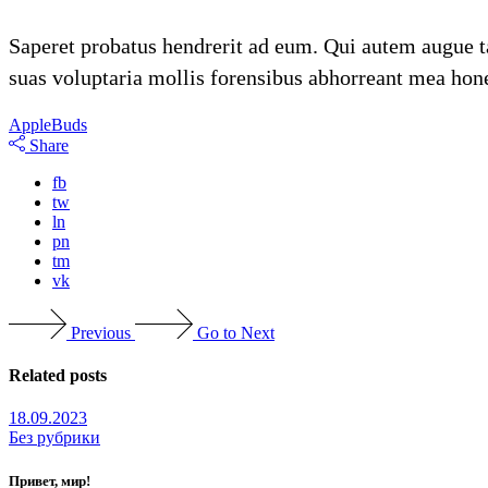
Saperet probatus hendrerit ad eum. Qui autem augue ta
suas voluptaria mollis forensibus abhorreant mea hone
Apple
Buds
Share
fb
tw
ln
pn
tm
vk
Previous
Go to Next
Related posts
18.09.2023
Без рубрики
Привет, мир!