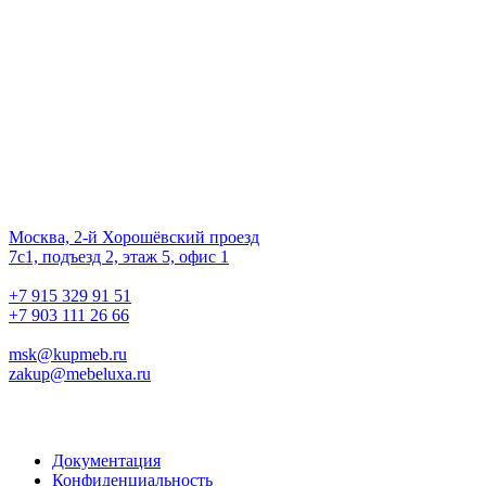
второй шанс
на жизнь!
Наш офис
01.
Москва, 2-й Хорошёвский проезд
7с1, подъезд 2, этаж 5, офис 1
02.
+7 915 329 91 51
+7 903 111 26 66
03.
msk@kupmeb.ru
zakup@mebeluxa.ru
Информация
Документация
Конфиденциальность