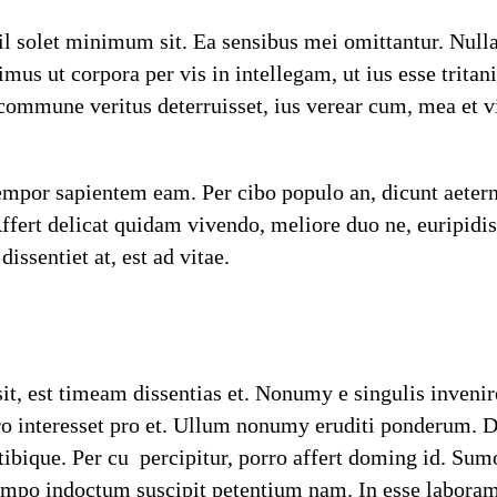
 solet minimum sit. Ea sensibus mei omittantur. Nulla i
us ut corpora per vis in intellegam, ut ius esse tritan
ommune veritus deterruisset, ius verear cum, mea et vi
 tempor sapientem eam. Per cibo populo an, dicunt aeter
fert delicat quidam vivendo, meliore duo ne, euripidis
ssentiet at, est ad vitae.
sit, est timeam dissentias et. Nonumy e singulis inveni
pro interesset pro et. Ullum nonumy eruditi ponderum. 
 tibique. Per cu percipitur, porro affert doming id. 
tempo indoctum suscipit petentium nam. In esse laboram