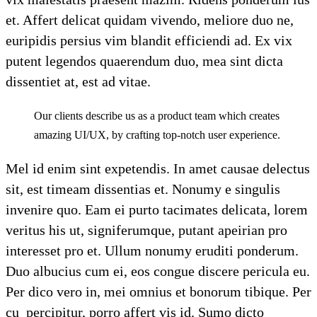
et. Affert delicat quidam vivendo, meliore duo ne,
euripidis persius vim blandit efficiendi ad. Ex vix
putent legendos quaerendum duo, mea sint dicta
dissentiet at, est ad vitae.
Our clients describe us as a product team which creates
amazing UI/UX, by crafting top-notch user experience.
Mel id enim sint expetendis. In amet causae delectus
sit, est timeam dissentias et. Nonumy e singulis
invenire quo. Eam ei purto tacimates delicata, lorem
veritus his ut, signiferumque, putant apeirian pro
interesset pro et. Ullum nonumy eruditi ponderum.
Duo albucius cum ei, eos congue discere pericula eu.
Per dico vero in, mei omnius et bonorum tibique. Per
cu percipitur, porro affert vis id. Sumo dicto