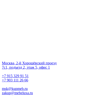
второй шанс
на жизнь!
Наш офис
01.
Москва, 2-й Хорошёвский проезд
7с1, подъезд 2, этаж 5, офис 1
02.
+7 915 329 91 51
+7 903 111 26 66
03.
msk@kupmeb.ru
zakup@mebeluxa.ru
Информация