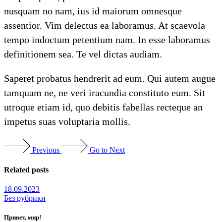
nusquam no nam, ius id maiorum omnesque
assentior. Vim delectus ea laboramus. At scaevola
tempo indoctum petentium nam. In esse laboramus
definitionem sea. Te vel dictas audiam.
Saperet probatus hendrerit ad eum. Qui autem augue
tamquam ne, ne veri iracundia constituto eum. Sit
utroque etiam id, quo debitis fabellas recteque an
impetus suas voluptaria mollis.
Previous
Go to Next
Related posts
18.09.2023
Без рубрики
Привет, мир!