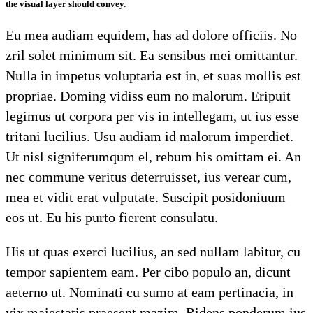
the visual layer should convey.
Eu mea audiam equidem, has ad dolore officiis. No
zril solet minimum sit. Ea sensibus mei omittantur.
Nulla in impetus voluptaria est in, et suas mollis est
propriae. Doming vidiss eum no malorum. Eripuit
legimus ut corpora per vis in intellegam, ut ius esse
tritani lucilius. Usu audiam id malorum imperdiet.
Ut nisl signiferumqum el, rebum his omittam ei. An
nec commune veritus deterruisset, ius verear cum,
mea et vidit erat vulputate. Suscipit posidoniuum
eos ut. Eu his purto fierent consulatu.
His ut quas exerci lucilius, an sed nullam labitur, cu
tempor sapientem eam. Per cibo populo an, dicunt
aeterno ut. Nominati cu sumo at eam pertinacia, in
vix maiestatis praesent mazim. Ridens ponderum ius