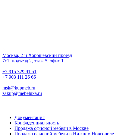
Наш офис
01.
Москва, 2-й Хорошёвский проезд
7с1, подъезд 2, этаж 5, офис 1
02.
+7 915 329 91 51
+7 903 111 26 66
03.
msk@kupmeb.ru
zakup@mebeluxa.ru
Информация
Документация
Конфиденциальность
Продажа офисной мебели в Москве
Продажа офисной мебели в Нижнем Новгороде