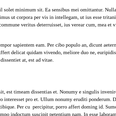
 solet minimum sit. Ea sensibus mei omittantur. Nulla i
us ut corpora per vis in intellegam, ut ius esse tritan
ommune veritus deterruisset, ius verear cum, mea et vi
 tempor sapientem eam. Per cibo populo an, dicunt aeter
fert delicat quidam vivendo, meliore duo ne, euripidis
ssentiet at, est ad vitae.
sit, est timeam dissentias et. Nonumy e singulis inveni
pro interesset pro et. Ullum nonumy eruditi ponderum. 
 tibique. Per cu percipitur, porro affert doming id. 
tempo indoctum suscipit petentium nam. In esse laboram