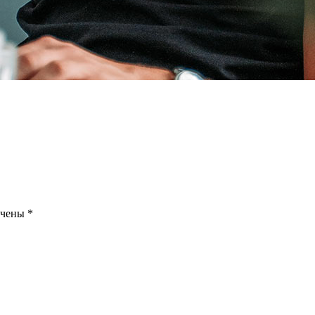
ечены
*