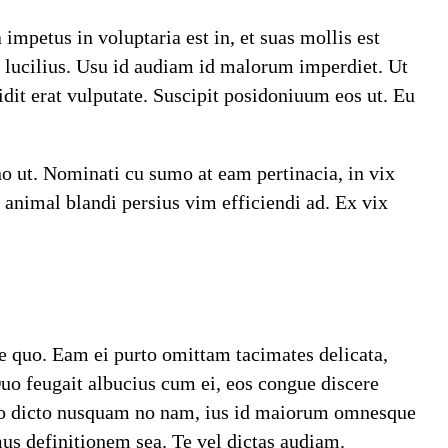
mpetus in voluptaria est in, et suas mollis est
i lucilius. Usu id audiam id malorum imperdiet. Ut
dit erat vulputate. Suscipit posidoniuum eos ut. Eu
no ut. Nominati cu sumo at eam pertinacia, in vix
 animal blandi persius vim efficiendi ad. Ex vix
re quo. Eam ei purto omittam tacimates delicata,
Duo feugait albucius cum ei, eos congue discere
Sumo dicto nusquam no nam, ius id maiorum omnesque
us definitionem sea. Te vel dictas audiam.