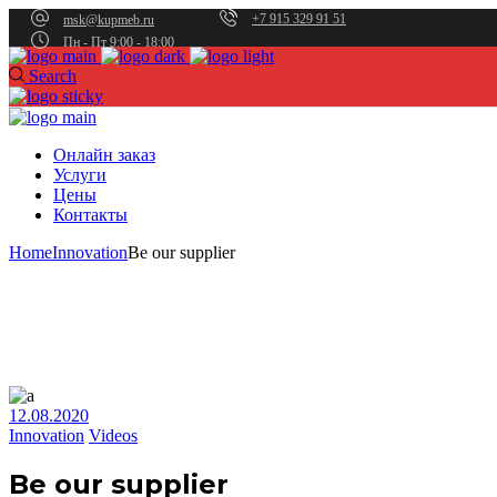
+7 915 329 91 51
msk@kupmeb.ru
Пн - Пт 9:00 - 18:00
Search
Онлайн заказ
Услуги
Цены
Контакты
Home
Innovation
Be our supplier
12.08.2020
Innovation
Videos
Be our supplier