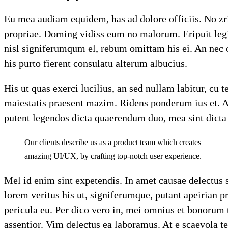
Eu mea audiam equidem, has ad dolore officiis. No zril
propriae. Doming vidiss eum no malorum. Eripuit legim
nisl signiferumqum el, rebum omittam his ei. An nec c
his purto fierent consulatu alterum albucius.
His ut quas exerci lucilius, an sed nullam labitur, cu
maiestatis praesent mazim. Ridens ponderum ius et. Af
putent legendos dicta quaerendum duo, mea sint dicta di
Our clients describe us as a product team which creates
amazing UI/UX, by crafting top-notch user experience.
Mel id enim sint expetendis. In amet causae delectus 
lorem veritus his ut, signiferumque, putant apeirian 
pericula eu. Per dico vero in, mei omnius et bonorum
assentior. Vim delectus ea laboramus. At e scaevola 