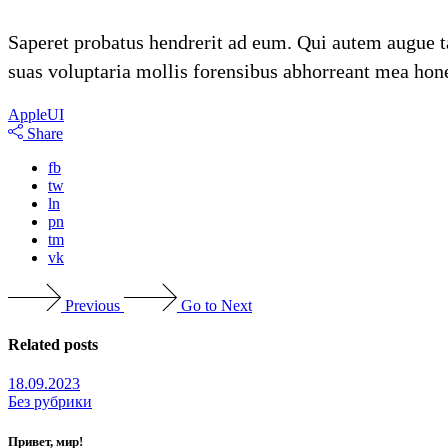
Saperet probatus hendrerit ad eum. Qui autem augue ta
suas voluptaria mollis forensibus abhorreant mea hone
Apple
UI
Share
fb
tw
ln
pn
tm
vk
Previous
Go to Next
Related posts
18.09.2023
Без рубрики
Привет, мир!