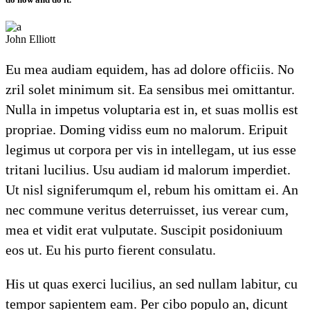
John Elliott
Eu mea audiam equidem, has ad dolore officiis. No
zril solet minimum sit. Ea sensibus mei omittantur.
Nulla in impetus voluptaria est in, et suas mollis est
propriae. Doming vidiss eum no malorum. Eripuit
legimus ut corpora per vis in intellegam, ut ius esse
tritani lucilius. Usu audiam id malorum imperdiet.
Ut nisl signiferumqum el, rebum his omittam ei. An
nec commune veritus deterruisset, ius verear cum,
mea et vidit erat vulputate. Suscipit posidoniuum
eos ut. Eu his purto fierent consulatu.
His ut quas exerci lucilius, an sed nullam labitur, cu
tempor sapientem eam. Per cibo populo an, dicunt