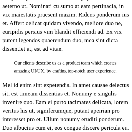
aeterno ut. Nominati cu sumo at eam pertinacia, in
vix maiestatis praesent mazim. Ridens ponderum ius
et. Affert delicat quidam vivendo, meliore duo ne,
euripidis persius vim blandit efficiendi ad. Ex vix
putent legendos quaerendum duo, mea sint dicta
dissentiet at, est ad vitae.
Our clients describe us as a product team which creates
amazing UI/UX, by crafting top-notch user experience.
Mel id enim sint expetendis. In amet causae delectus
sit, est timeam dissentias et. Nonumy e singulis
invenire quo. Eam ei purto tacimates delicata, lorem
veritus his ut, signiferumque, putant apeirian pro
interesset pro et. Ullum nonumy eruditi ponderum.
Duo albucius cum ei, eos congue discere pericula eu.