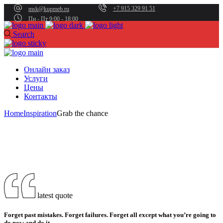
+7 915 329 91 51
msk@kupmeb.ru
Пн - Пт 9:00 - 18:00
Search
Онлайн заказ
Услуги
Цены
Контакты
Home
Inspiration
Grab the chance
latest quote
Forget past mistakes. Forget failures. Forget all except what you’re going to
do now and do it.