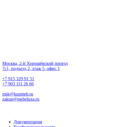
второй шанс
на жизнь!
Наш офис
01.
Москва, 2-й Хорошёвский проезд
7с1, подъезд 2, этаж 5, офис 1
02.
+7 915 329 91 51
+7 903 111 26 66
03.
msk@kupmeb.ru
zakup@mebeluxa.ru
Информация
Документация
Конфиденциальность