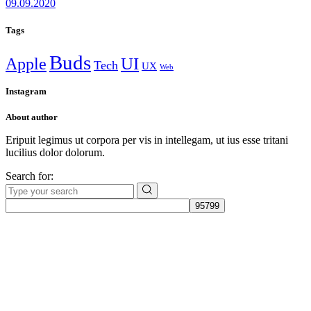
09.09.2020
Tags
Buds
Apple
UI
Tech
UX
Web
Instagram
About author
Eripuit legimus ut corpora per vis in intellegam, ut ius esse tritani
lucilius dolor dolorum.
Search for:
Даём мебели