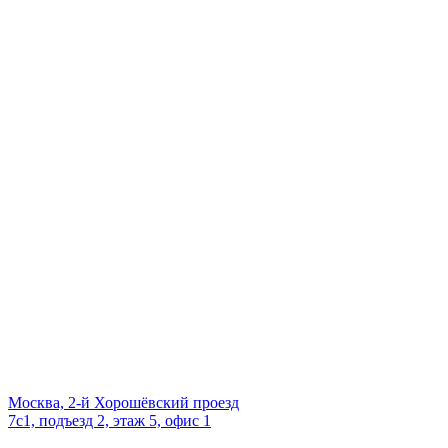
Даём мебели
второй шанс
на жизнь!
Наш офис
01.
Москва, 2-й Хорошёвский проезд
7с1, подъезд 2, этаж 5, офис 1
02.