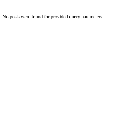
No posts were found for provided query parameters.
Даём мебели
второй шанс
на жизнь!