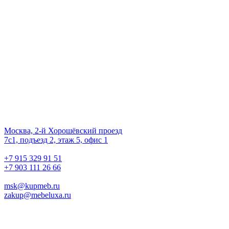
на жизнь!
Наш офис
01.
Москва, 2-й Хорошёвский проезд
7с1, подъезд 2, этаж 5, офис 1
02.
+7 915 329 91 51
+7 903 111 26 66
03.
msk@kupmeb.ru
zakup@mebeluxa.ru
Информация