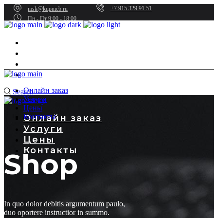
+7 915 329 91 51
msk@kupmeb.ru
Пн - Пт 9:00 - 18:00
Онлайн заказ
Услуги
Цены
Контакты
Онлайн заказ
Search
Услуги
Цены
Контакты
Онлайн заказ
Услуги
Цены
Контакты
Shop
In quo dolor debitis argumentum paulo,
duo oportere instructior in summo.