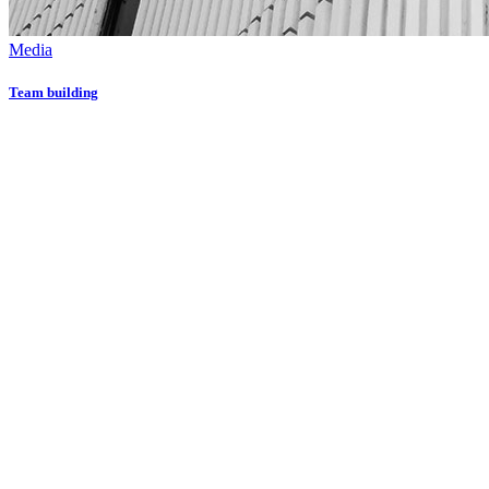
Media
Team building
Даём мебели
второй шанс
на жизнь!