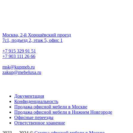
Наш офис
01.
Москва, 2-й Хорошёвский проезд
7с1, подъезд 2, этаж 5, офис 1
02.
+7 915 329 91 51
+7 903 111 26 66
03.
msk@kupmeb.ru
zakup@mebeluxa.ru
Информация
Документация
Конфиденциальность
Продажа офисной мебели в Москве
Продажа офисной мебели в Нижнем Новгороде
Офисные переезды
Ответственное хранение
2023 — 2024 ©
Скупка офисной мебели в Москве