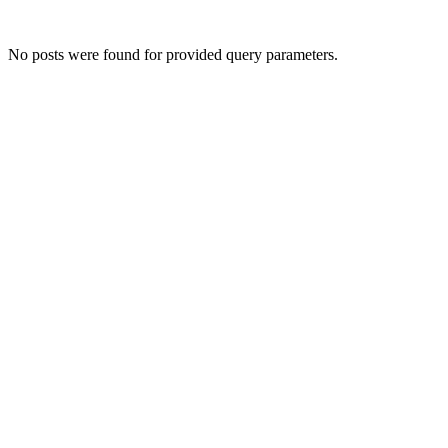
No posts were found for provided query parameters.
Даём мебели
второй шанс
на жизнь!