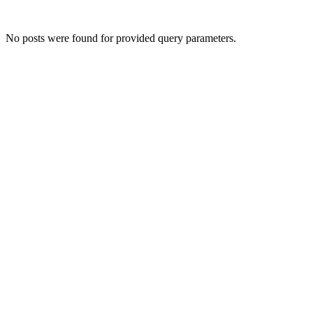
No posts were found for provided query parameters.
Даём мебели
второй шанс
на жизнь!