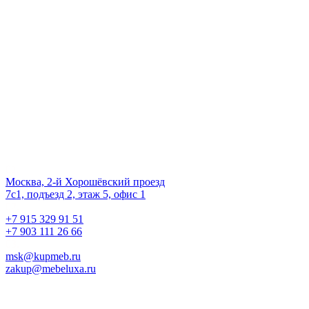
Даём мебели
второй шанс
на жизнь!
Наш офис
01.
Москва, 2-й Хорошёвский проезд
7с1, подъезд 2, этаж 5, офис 1
02.
+7 915 329 91 51
+7 903 111 26 66
03.
msk@kupmeb.ru
zakup@mebeluxa.ru
Информация