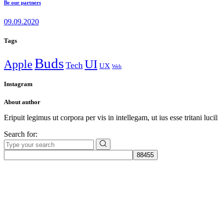
Be our partners
09.09.2020
Tags
Buds
Apple
UI
Tech
UX
Web
Instagram
About author
Eripuit legimus ut corpora per vis in intellegam, ut ius esse tritani luc
Search for: