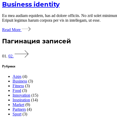
Business identity
Eu mea audiam equidem, has ad dolore officiis. No zril solet minimum 
Eripuit legimus harum corpora per vis in intellegam, ut esse.
Read More
Пагинация записей
01.
02.
Рубрики
Apps
(4)
Business
(3)
Fitness
(3)
Food
(3)
Innovation
(15)
Inspiration
(14)
Market
(9)
Partners
(4)
Sport
(3)