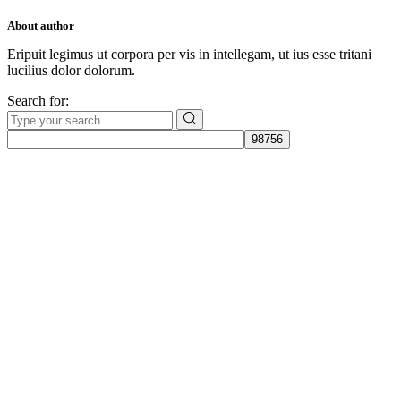
About author
Eripuit legimus ut corpora per vis in intellegam, ut ius esse tritani
lucilius dolor dolorum.
Search for:
Даём мебели
второй шанс
на жизнь!