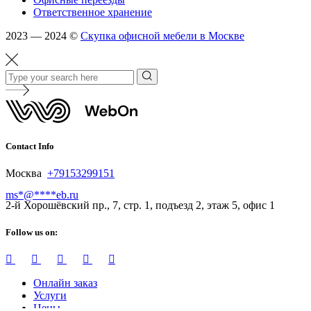
Ответственное хранение
2023 — 2024 ©
Скупка офисной мебели в Москве
Contact Info
Москва
+79153299151
ms
*
@
****
eb.ru
2-й Хорошёвский пр., 7, стр. 1, подъезд 2, этаж 5, офис 1
Follow us on:
Онлайн заказ
Услуги
Цены