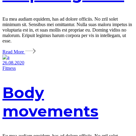
Eu mea audiam equidem, has ad dolore officiis. No zril solet
minimum sit. Sensibus mei omittantur. Nulla suas maloru impetus in
voluptaria est in, et suas mollis est propriae eu. Doming vidiss no
malorum. Eripuit legimus harum corpora per vis in intellegam, ut
esse.
Read More
26.08.2020
Fitness
Body
movements
Eu mea audiam equidem, has ad dolore officiis. No zril solet