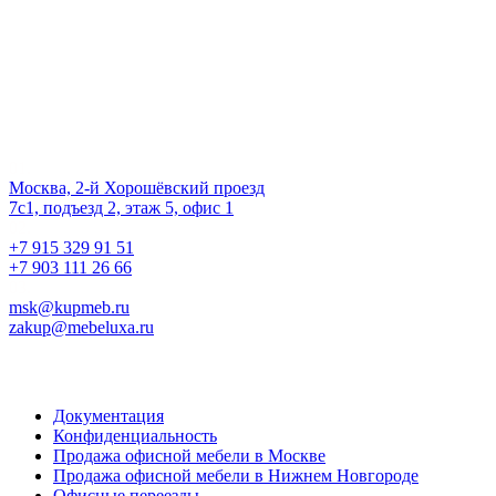
Наш офис
01.
Москва, 2-й Хорошёвский проезд
7с1, подъезд 2, этаж 5, офис 1
02.
+7 915 329 91 51
+7 903 111 26 66
03.
msk@kupmeb.ru
zakup@mebeluxa.ru
Информация
Документация
Конфиденциальность
Продажа офисной мебели в Москве
Продажа офисной мебели в Нижнем Новгороде
Офисные переезды