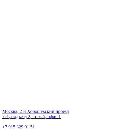
Даём мебели
второй шанс
на жизнь!
Наш офис
01.
Москва, 2-й Хорошёвский проезд
7с1, подъезд 2, этаж 5, офис 1
02.
+7 915 329 91 51