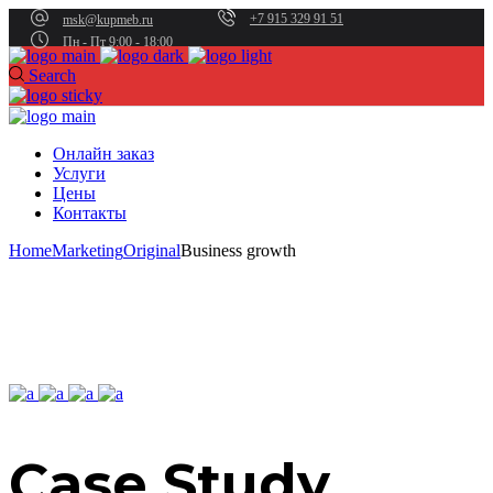
+7 915 329 91 51
msk@kupmeb.ru
Пн - Пт 9:00 - 18:00
Search
Онлайн заказ
Услуги
Цены
Контакты
Home
Marketing
Original
Business growth
Case Study