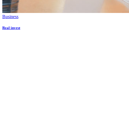
Business
Real invest
Даём мебели
второй шанс
на жизнь!