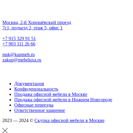
Наш офис
01.
Москва, 2-й Хорошёвский проезд
7с1, подъезд 2, этаж 5, офис 1
02.
+7 915 329 91 51
+7 903 111 26 66
03.
msk@kupmeb.ru
zakup@mebeluxa.ru
Информация
Документация
Конфиденциальность
Продажа офисной мебели в Москве
Продажа офисной мебели в Нижнем Новгороде
Офисные переезды
Ответственное хранение
2023 — 2024 ©
Скупка офисной мебели в Москве