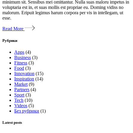
minimum sit. Sensibus mei omittantur. Nulla suas maloru impetus in
voluptaria est in, et suas mollis est propriae eu. Doming vidiss no
malorum. Eripuit legimus harum corpora per vis in intellegam, ut
esse.
Read More
Рубрики
Apps
(4)
Business
(3)
Fitness
(3)
Food
(3)
Innovation
(15)
Inspiration
(14)
Market
(9)
Partners
(4)
Sport
(3)
Tech
(10)
Videos
(5)
Без рубрики
(1)
Latest posts