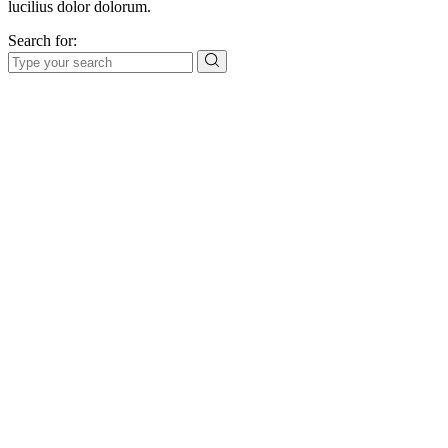
lucilius dolor dolorum.
Search for:
Даём мебели
второй шанс
на жизнь!