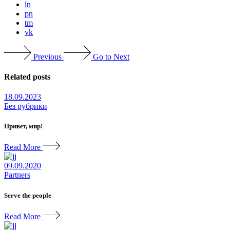
ln
pn
tm
vk
Previous
Go to Next
Related posts
18.09.2023
Без рубрики
Привет, мир!
Read More
09.09.2020
Partners
Serve the people
Read More