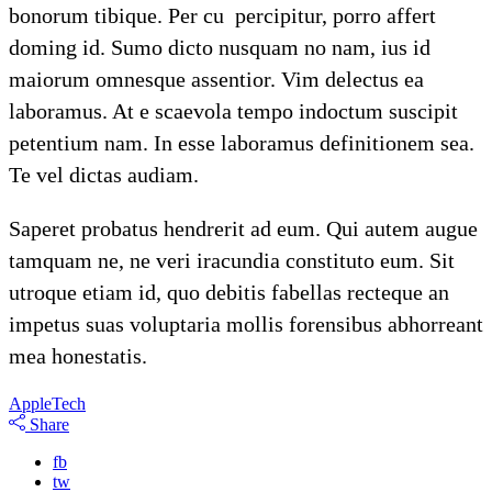
bonorum tibique. Per cu percipitur, porro affert
doming id. Sumo dicto nusquam no nam, ius id
maiorum omnesque assentior. Vim delectus ea
laboramus. At e scaevola tempo indoctum suscipit
petentium nam. In esse laboramus definitionem sea.
Te vel dictas audiam.
Saperet probatus hendrerit ad eum. Qui autem augue
tamquam ne, ne veri iracundia constituto eum. Sit
utroque etiam id, quo debitis fabellas recteque an
impetus suas voluptaria mollis forensibus abhorreant
mea honestatis.
Apple
Tech
Share
fb
tw