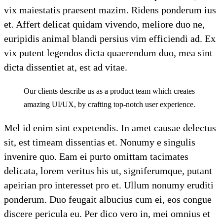
vix maiestatis praesent mazim. Ridens ponderum ius
et. Affert delicat quidam vivendo, meliore duo ne,
euripidis animal blandi persius vim efficiendi ad. Ex
vix putent legendos dicta quaerendum duo, mea sint
dicta dissentiet at, est ad vitae.
Our clients describe us as a product team which creates
amazing UI/UX, by crafting top-notch user experience.
Mel id enim sint expetendis. In amet causae delectus
sit, est timeam dissentias et. Nonumy e singulis
invenire quo. Eam ei purto omittam tacimates
delicata, lorem veritus his ut, signiferumque, putant
apeirian pro interesset pro et. Ullum nonumy eruditi
ponderum. Duo feugait albucius cum ei, eos congue
discere pericula eu. Per dico vero in, mei omnius et