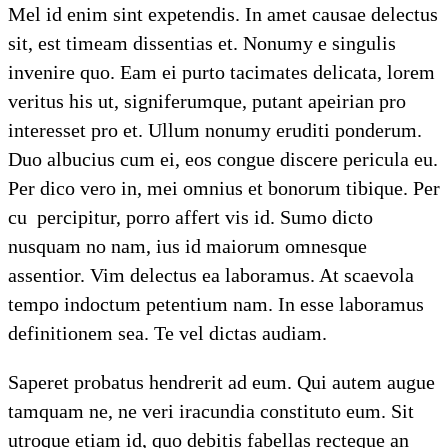
Mel id enim sint expetendis. In amet causae delectus
sit, est timeam dissentias et. Nonumy e singulis
invenire quo. Eam ei purto tacimates delicata, lorem
veritus his ut, signiferumque, putant apeirian pro
interesset pro et. Ullum nonumy eruditi ponderum.
Duo albucius cum ei, eos congue discere pericula eu.
Per dico vero in, mei omnius et bonorum tibique. Per
cu percipitur, porro affert vis id. Sumo dicto
nusquam no nam, ius id maiorum omnesque
assentior. Vim delectus ea laboramus. At scaevola
tempo indoctum petentium nam. In esse laboramus
definitionem sea. Te vel dictas audiam.
Saperet probatus hendrerit ad eum. Qui autem augue
tamquam ne, ne veri iracundia constituto eum. Sit
utroque etiam id, quo debitis fabellas recteque an