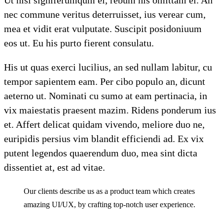
Ut nisl signiferumqum el, rebum his omittam ei. An
nec commune veritus deterruisset, ius verear cum,
mea et vidit erat vulputate. Suscipit posidoniuum
eos ut. Eu his purto fierent consulatu.
His ut quas exerci lucilius, an sed nullam labitur, cu
tempor sapientem eam. Per cibo populo an, dicunt
aeterno ut. Nominati cu sumo at eam pertinacia, in
vix maiestatis praesent mazim. Ridens ponderum ius
et. Affert delicat quidam vivendo, meliore duo ne,
euripidis persius vim blandit efficiendi ad. Ex vix
putent legendos quaerendum duo, mea sint dicta
dissentiet at, est ad vitae.
Our clients describe us as a product team which creates
amazing UI/UX, by crafting top-notch user experience.