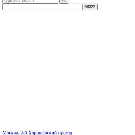
Даём мебели
второй шанс
на жизнь!
Наш офис
01.
Москва, 2-й Хорошёвский проезд